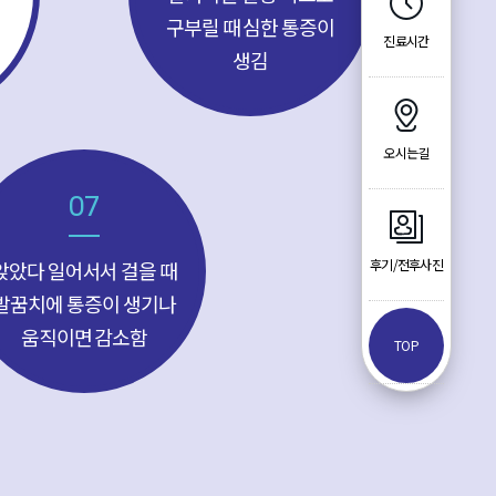
구부릴 때 심한 통증이
진료시간
생김
오시는길
07
후기/전후사진
앉았다 일어서서 걸을 때
발꿈치에 통증이 생기나
움직이면 감소함
TOP