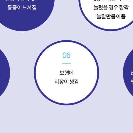
통증이 느껴짐
눌렀을 경우 깜짝
놀랄만큼 아픔
06
에
보행에
지장이 생김