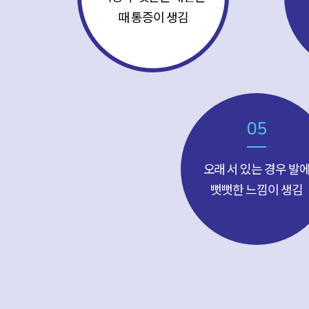
때 통증이 생김
05
오래 서 있는 경우 발
뻣뻣한 느낌이 생김