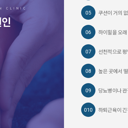
N CLINIC
쿠션이 거의 없
원인
하이힐을 오래
선천적으로 평
높은 곳에서 
당뇨병이나 관
하퇴근육이 긴