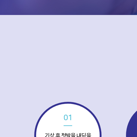
01
기상 후 첫발을 내딛을