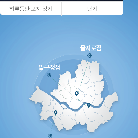
하루동안 보지 않기
닫기
을지로점
압구정점