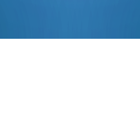
연세공감마취통증의학과의원(을지로점)
사업자 : 338-91-00897
대표 : 김현승, 서세주
서울시 중구 남대문로 9길 40 센터플레이스 3F
T 02-6410-0210
F 02-6410-0220
연세공감마취통증의학과의원(구로디지털점)
사업자 : 521-98-01158
대표원장 : 김준호
주소 : 서울시 구로구 디지털로 300, 지밸리몰 B1층 (구로동, 지밸리비즈플라자)
T 02-6952-0812
F 02-6952-0813
연세공감마취통증의학과의원(압구정점)
사업자 : 509-94-03968
대표원장 : 박경은
주소 : 서울특별시 강남구 선릉로 823, 5층(신사동)